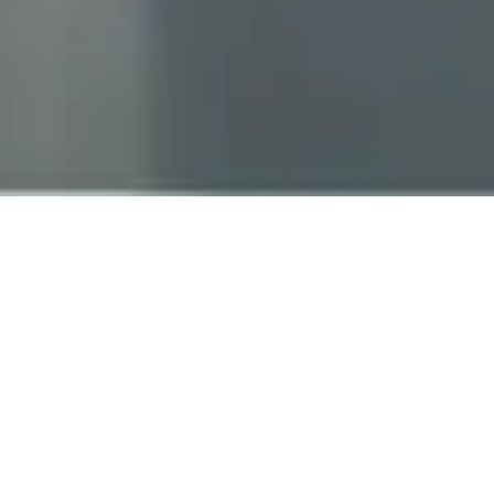
当社はスマートフォン・タブレット・パソコン修理
を行うリペア事業と インターネット関連サービ
ス・WEB構築などのITソリューション事業を行って
おります。 また企業様向けのWEB運用や販促物制
作などのプロモーションやパソコン・OA機器・事
務所環境のネットワーク構築、 工事部門では防犯
カメラの設置設営・各種配線工事などにも対応させ
ていただいております。
CONETAS
コネタスとは。
３つのチカラを１つ１つ大切に行い、接続（コネクシ